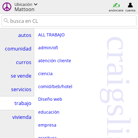
Ubicación
Mattoon
anúnciate
cuenta
ALL TRABAJO
autos
craigslist
admin/ofi
comunidad
atención cliente
curros
ciencia
se vende
comid/beb/hotel
servicios
Diseño web
trabajo
educación
vivienda
empresa
escritura